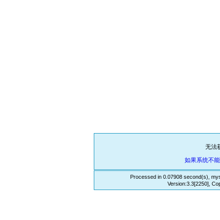
无法
如果系统不
Processed in 0.07908 second(s), mys
Version:3.3[2250], Co