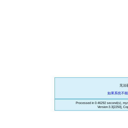
无法
如果系统不
Processed in 0.46292 second(s), mys
Version:3.3[2250], Co