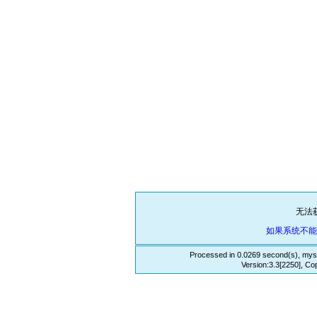
无法
如果系统不
Processed in 0.0269 second(s), mys
Version:3.3[2250], Co